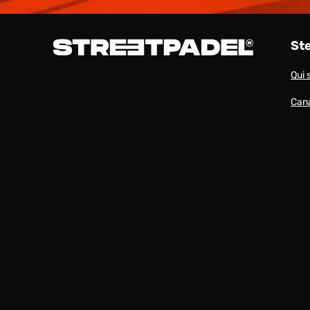
St
Qui
Cana