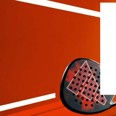
Jupes
Drop Shot
Leggings
Pantalons
Polos
Sous-vêtements
Sweats
Robes