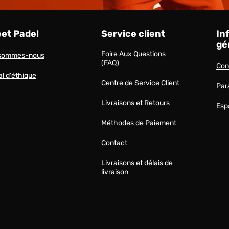
eet Padel
Service client
In
gé
Foire Aux Questions
 sommes-nous
(FAQ)
Cond
l d'éthique
Centre de Service Client
Par
Livraisons et Retours
Esp
Méthodes de Paiement
Contact
Livraisons et délais de
livraison