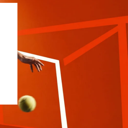
Siux
Slazenger
Wilson