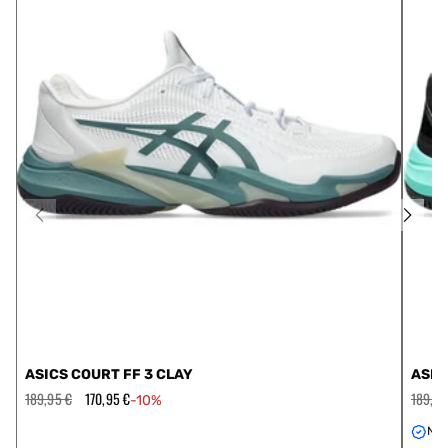
ASICS COURT FF 3 CLAY
ASIC
Prezzo
189,95 €
Prezzo
170,95 €
Prezzo
189,95
-10%
regolare
scontato
regola
Nov