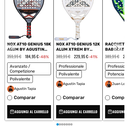
NOX AT10 GENIUS 18K
NOX AT10 GENIUS 12K
RACCHETT
ALUM BY AGUSTIN
ALUM XTREM BY
BABOLAT V
TAPIA 2025
AGUSTIN TAPIA 2026
JUAN LEBR
Prezzo
359,95 €
Prezzo
184,95 €
Prezzo
389,95 €
Prezzo
229,95 €
Prezzo
389,95 €
Pre
274
-48%
-41%
regolare
scontato
regolare
scontato
150187 100
regolare
sco
Avanzato /
Professionale
Professiona
Competizione
Polivalente
Potencia
Polivalente
Agustín Tapia
Juan Lebr
Agustín Tapia
Comparar
Comparar
Compar
AGGIUNGI AL CARRELLO
AGGIUNGI AL CARRELLO
AGGIUNGI 