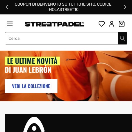
Salta
COUPON DI BENVENUTO SU TUTTO IL SITO, CODICE:
al
HOLASTREET10
contenuto
Street Padel
I TUOI MODELLI
PREFERITI
VEDI LA COLLEZIONE