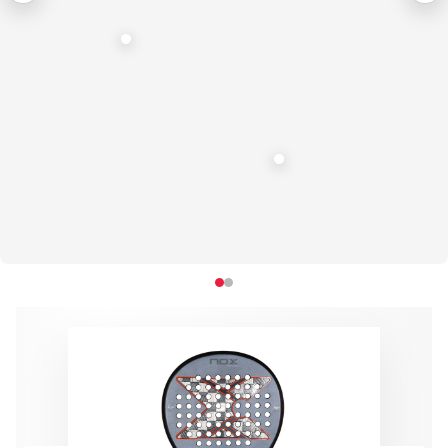
€5.95
-34%
€8.95
€229.95
-41%
€389.95