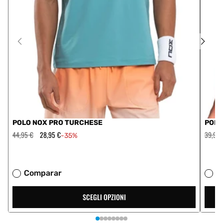
POLO NOX PRO TURCHESE
POLO
Prezzo
44,95 €
Prezzo
28,95 €
Prezzo
39,95 
-35%
regolare
scontato
regola
Comparar
C
SCEGLI OPZIONI