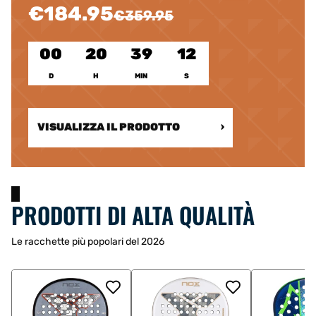
€184.95
€359.95
00
20
39
11
D
H
MIN
S
VISUALIZZA IL PRODOTTO
›
PRODOTTI DI ALTA QUALITÀ
Le racchette più popolari del 2026