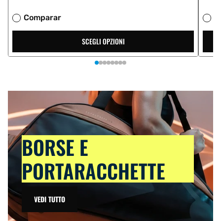
Comparar
C
SCEGLI OPZIONI
BORSE E
PORTARACCHETTE
VEDI TUTTO