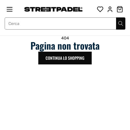
Salta
Street Padel
al
contenuto
404
Pagina non trovata
CONTINUA LO SHOPPING