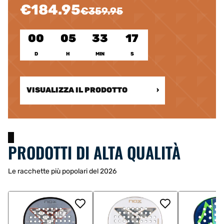
€184.95
€359.95
00
05
33
15
D
H
MIN
S
VISUALIZZA IL PRODOTTO
›
PRODOTTI DI ALTA QUALITÀ
Le racchette più popolari del 2026