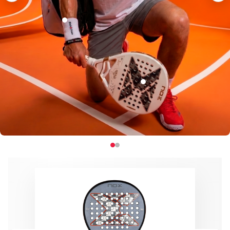
€5.95
-34%
€8.95
€229.95
-41%
€389.95