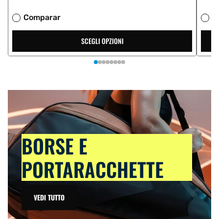
Comparar
C
SCEGLI OPZIONI
BORSE E
PORTARACCHETTE
VEDI TUTTO