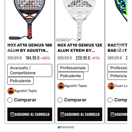
NOX AT10 GENIUS 18K
NOX AT10 GENIUS 12K
RACCHETT
ALUM BY AGUSTIN
ALUM XTREM BY
BABOLAT V
TAPIA 2025
AGUSTIN TAPIA 2026
JUAN LEBR
Prezzo
359,95 €
Prezzo
184,95 €
Prezzo
389,95 €
Prezzo
229,95 €
Prezzo
389,95 €
Pre
274
-48%
-41%
regolare
scontato
regolare
scontato
150187 100
regolare
sco
Avanzato /
Professionale
Professiona
Competizione
Polivalente
Potencia
Polivalente
Agustín Tapia
Juan Lebr
Agustín Tapia
Comparar
Comparar
Compar
AGGIUNGI AL CARRELLO
AGGIUNGI AL CARRELLO
AGGIUNGI 