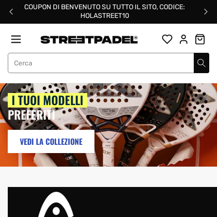
Salta
COUPON DI BENVENUTO SU TUTTO IL SITO, CODICE:
al
HOLASTREET10
contenuto
Street Padel
I TUOI MODELLI
PREFERITI
VEDI LA COLLEZIONE