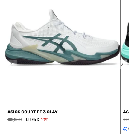
ASICS COURT FF 3 CLAY
ASIC
Prezzo
189,95 €
Prezzo
170,95 €
Prezzo
189,95
-10%
regolare
scontato
regola
Nov