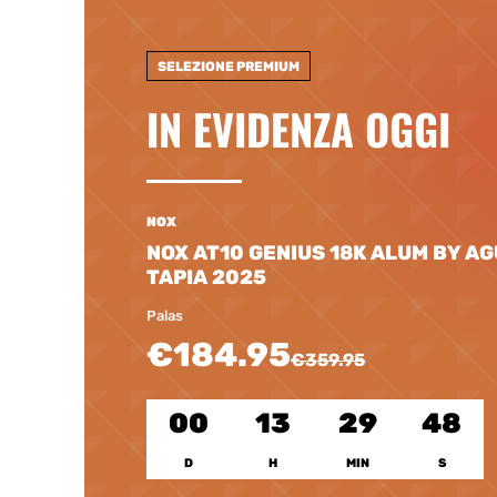
SELEZIONE PREMIUM
IN EVIDENZA OGGI
NOX
NOX AT10 GENIUS 18K ALUM BY A
TAPIA 2025
Palas
€184.95
€359.95
00
13
29
47
D
H
MIN
S