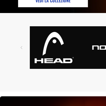
VEDI LA COLLEZIONE
Protettori
Gonne
Drop Shot
Leggings
Pantaloncini
Polo
Intimo
Felpe
Vestiti
HOME STREET