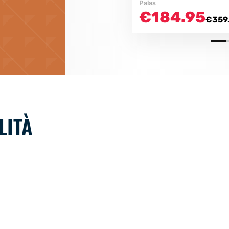
Palas
€184.95
€359
LITÀ