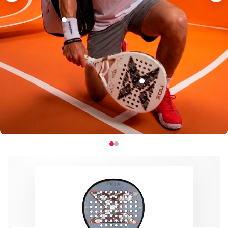
€5.95
-34%
€8.95
€229.95
-41%
€389.95