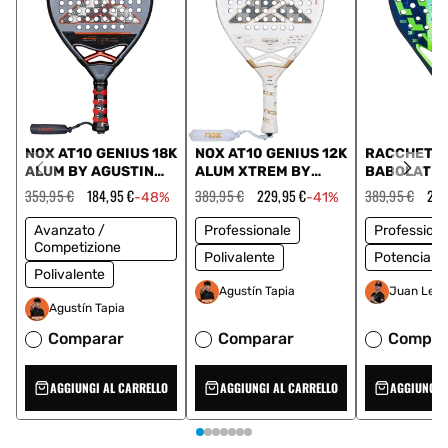
NOX AT10 GENIUS 18K
NOX AT10 GENIUS 12K
RACCHETT
ALUM BY AGUSTIN
ALUM XTREM BY
BABOLAT V
TAPIA 2025
AGUSTIN TAPIA 2026
JUAN LEBR
Prezzo
359,95 €
Prezzo
184,95 €
Prezzo
389,95 €
Prezzo
229,95 €
Prezzo
389,95 €
Pre
274
-48%
-41%
regolare
scontato
regolare
scontato
150187 100
regolare
sco
Avanzato /
Professionale
Professiona
Competizione
Polivalente
Potencia
Polivalente
Agustín Tapia
Juan Lebr
Agustín Tapia
Comparar
Comparar
Compar
AGGIUNGI AL CARRELLO
AGGIUNGI AL CARRELLO
AGGIUNGI 