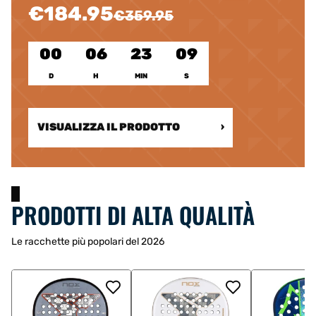
€184.95
€359.95
00
06
23
08
D
H
MIN
S
VISUALIZZA IL PRODOTTO
›
PRODOTTI DI ALTA QUALITÀ
Le racchette più popolari del 2026