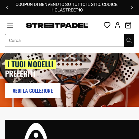
Salta
COUPON DI BENVENUTO SU TUTTO IL SITO, CODICE:
al
HOLASTREET10
contenuto
Street Padel
I TUOI MODELLI
PREFERITI
VEDI LA COLLEZIONE