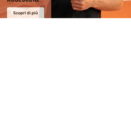
Scopri di più
I NOSTRI SCONTI
Gioca come i
professionisti