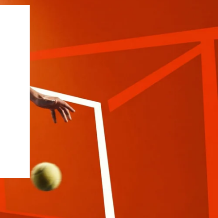
Siux
Slazenger
Wilson