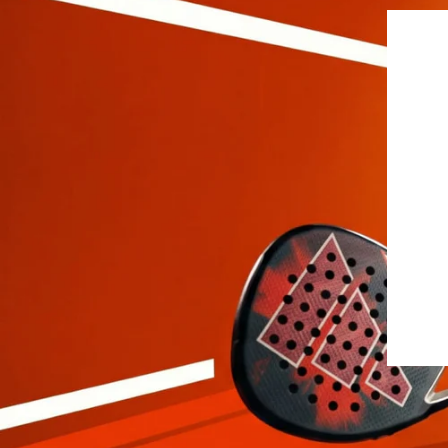
Jupes
Drop Shot
Leggings
Pantalons
Polos
Sous-vêtements
Sweats
Robes