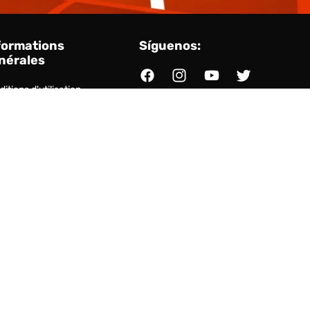
formations
Síguenos:
nérales
Facebook
Instagram
YouTube
Twitter
itions d'utilisation
amètres des cookies
ace client