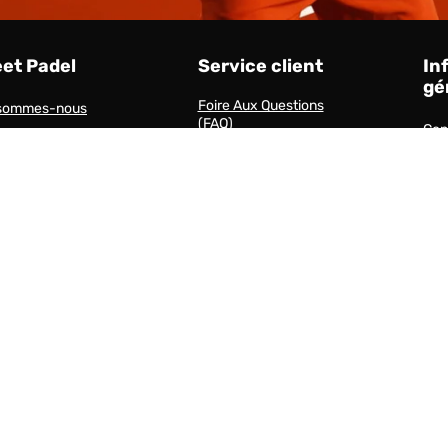
eet Padel
Service client
In
gé
Foire Aux Questions
 sommes-nous
(FAQ)
Cond
l d'éthique
Centre de Service Client
Par
Livraisons et Retours
Esp
Méthodes de Paiement
Contact
Livraisons et délais de
livraison