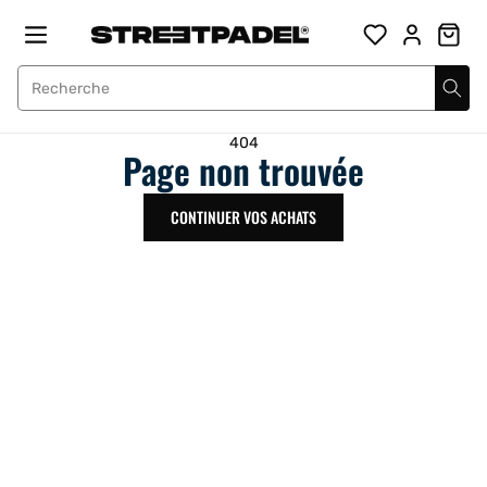
Passer
CODE DE BIENVENUE VALABLE SUR TOUT LE SITE, CODE :
au
HOLASTREET10
contenu
Street Padel
404
Page non trouvée
CONTINUER VOS ACHATS