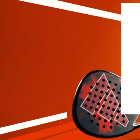
Jupes
Drop Shot
Leggings
Pantalons
Polos
Sous-vêtements
Sweats
Robes