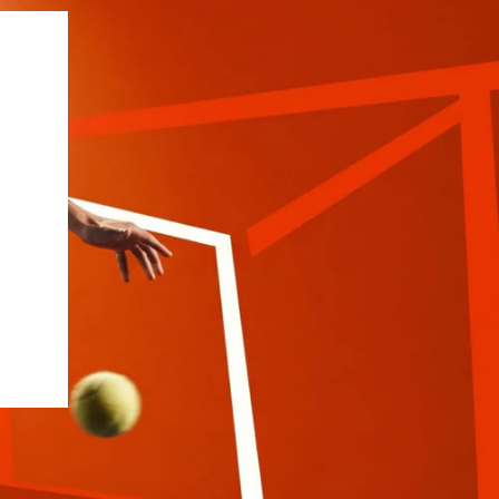
Siux
Slazenger
Wilson