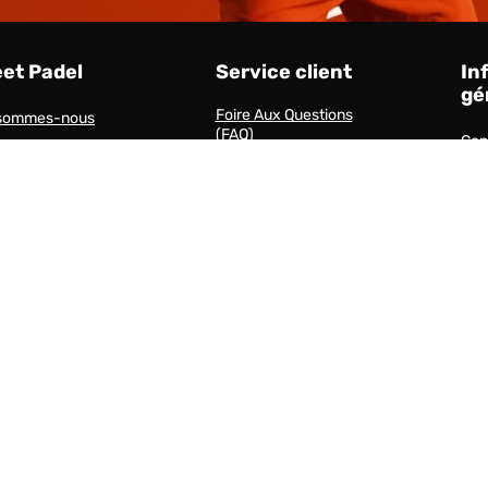
eet Padel
Service client
In
gé
Foire Aux Questions
 sommes-nous
(FAQ)
Cond
l d'éthique
Centre de Service Client
Par
Livraisons et Retours
Esp
Méthodes de Paiement
Contact
Livraisons et délais de
livraison