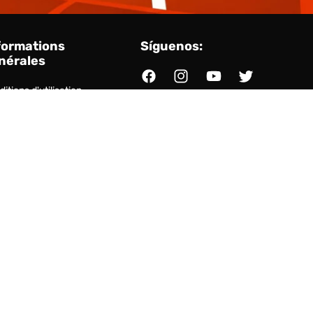
formations
Síguenos:
nérales
Facebook
Instagram
YouTube
Twitter
itions d'utilisation
amètres des cookies
ace client