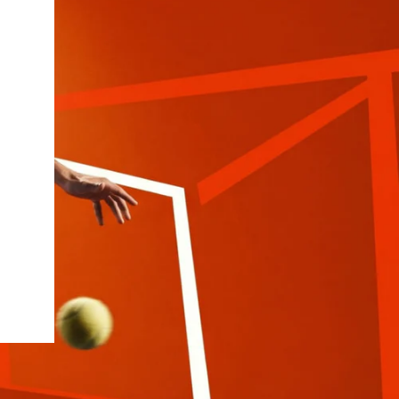
Slazenger
Softee