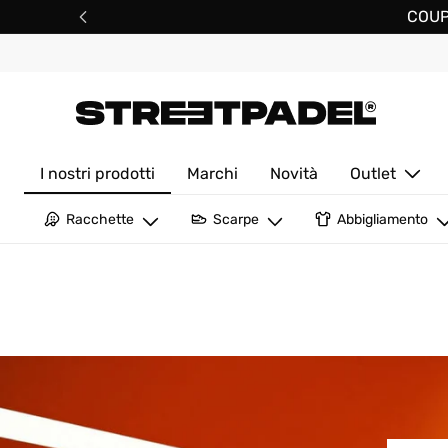
Salta
COUP
al
contenuto
Street Padel
I nostri prodotti
Marchi
Novità
Outlet
Racchette
Scarpe
Abbigliamento
LIVELLO
GENERE
GENERE
TIPO
ACCESSORI
FORMATO
PER MARCA
PER MARCA
CAPI
PER MARCA
FORMA DELLA RACCHETTA
POR MARCA
ACCESSORI
PER MARCA
IN EVIDENZA
G
Accessori da padel Outlet
Racchette da padel O
Cappellini e visiere
Principianti
Uomo
Uomo
Borse sportive
4ON
Tubi
Adidas
Adidas
Calze
Adidas
Diamante
Adidas
Cappellini
Bullpadel
Adidas
Bullpadel
Bullpadel
Esclusive
Drop Shot
D
Intermedio
Donna
Donna
Custodie
Allenamento
Cartone
Asics
Magliette
Babolat
Ibride
Babolat
Visiere
Asics
Drop Shot
Dunlop
Dunlop
U
Professionale
Bambini
Zaini
Grip
Packs
Babolat
Gilet
Black Crown
Goccia
Black Crown
Babolat
Head
Head
Endless
Necessaire
Polsini e fasce
Giacche
Rotonde
Bullpadel
Black Crown
Enebe
Overgrip
Completo
Bullpadel