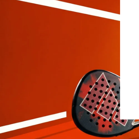
Protettori
Gonne
Drop Shot
Leggings
Pantaloncini
Polo
Intimo
Felpe
Vestiti