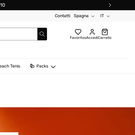
10
Paese/regione
Lingua
Contatti
Spagna
IT
Favoritos
Accedi
Carrello
each Tenis
Packs
mento da padel
Scarpe da padel Outlet
Mystica
Lok
Munich
Tecnifibre
Tecnifibre
Softee
StarVie
Wilson
New Balance
Nox
Nox
Varlion
Vibor-a
Starter
Tecnifibre
Nox
Prince
Wilson
Vibor-A
Wilson
Vairo
RS Padel
Royal Padel
Vibor-A
Siux
Siux
Wilson