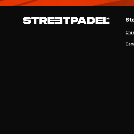
St
Chi 
Cana