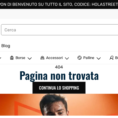
ON DI BENVENUTO SU TUTTO IL SITO, CODICE: HOLASTREET
Blog
Borse
Accessori
Palline
B
404
Pagina non trovata
ENERE
PER MARCA
utlet
Borse da padel Outlet
Abbiglia
Outlet
onna
Head
Endless
Adidas
J'Hayber
Enebe
Head
Siux
Lacoste
Dunlop
Lacoste
Prince
Royal Padel
CONTINUA LO SHOPPING
omo
Enebe
Akkeron
Joma
Lok
LOK
Le Coq Sportif
Enebe
Lotto
Siux
Siux
Head
Babolat
K-Swiss
Nox
Mystica
Lok
Harlem
Mizuno
Softee
Softee
J'Hayber
Black Crown
Nox
Lotto
Head
Starvie
Joma
Bullpadel
Mizuno
Kombat