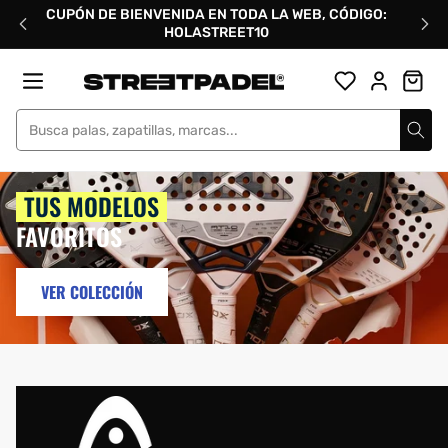
Ir
CUPÓN DE BIENVENIDA EN TODA LA WEB, CÓDIGO:
directamente
HOLASTREET10
al
contenido
Street Padel
TUS MODELOS
FAVORITOS
VER COLECCIÓN