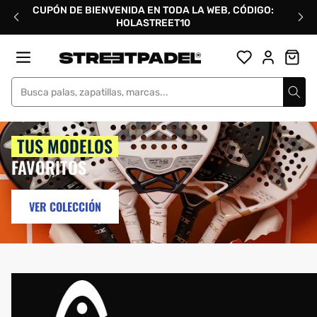
Ir
CUPÓN DE BIENVENIDA EN TODA LA WEB, CÓDIGO:
directamente
HOLASTREET10
al
contenido
Street Padel
TUS MODELOS
FAVORITOS
VER COLECCIÓN