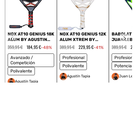
NOX AT10 GENIUS 18K
NOX AT10 GENIUS 12K
BABOLAT V
ALUM BY AGUSTIN
ALUM XTREM BY
JUAN LEBR
TAPIA 2025
AGUSTIN TAPIA 2026
Precio
359,95 €
Precio
184,95 €
Precio
389,95 €
Precio
229,95 €
Precio
389,95 €
Pre
274
-48%
-41%
habitual
de
habitual
de
habitual
de
oferta
oferta
ofe
Avanzado /
Profesional
Profesional
Competición
Polivalente
Potencia
Polivalente
Agustín Tapia
Juan Lebr
Agustín Tapia
Comparar
Comparar
Compar
AGREGAR A LA CESTA
AGREGAR A LA CESTA
AGREGAR 