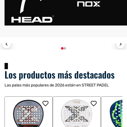
€229.95
€5.95
-41%
-34%
€389.95
€8.95
‹
›
HOME STREET
.95
€22.95
-56%
-36%
€112.95
€35.95
Los productos más destacados
Las palas más populares de 2026 están en STREET PADEL