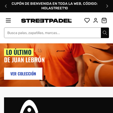
Ir
CUPÓN DE BIENVENIDA EN TODA LA WEB, CÓDIGO:
directamente
HOLASTREET10
al
contenido
Street Padel
LO ÚLTIMO
DE JUAN LEBRÓN
VER COLECCIÓN