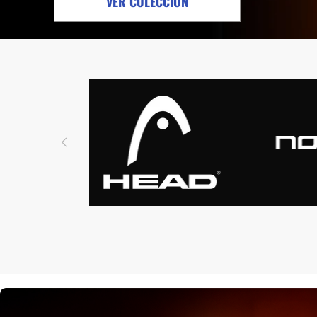
VER COLECCIÓN
Protectores
Faldas
Drop Shot
Drop
Leggins
Pantalones
Polos
Ropa interior
Sudaderas
Vestidos
HOME STREET