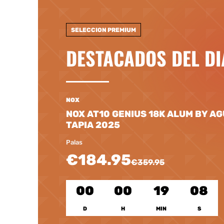
SELECCION PREMIUM
DESTACADOS DEL DI
NOX
NOX AT10 GENIUS 18K ALUM BY A
TAPIA 2025
Palas
€184.95
€359.95
00
00
19
06
D
H
MIN
S