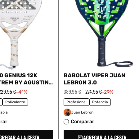
0 GENIUS 12K
BABOLAT VIPER JUAN
TREM BY AGUSTIN
LEBRON 3.0
026
Precio
229,95 €
Precio
389,95 €
Precio
274,95 €
-41%
-29%
de
habitual
de
oferta
oferta
Polivalente
Profesional
Potencia
Tapia
Juan Lebrón
rar
Comparar
GREGAR A LA CESTA
AGREGAR A LA CESTA