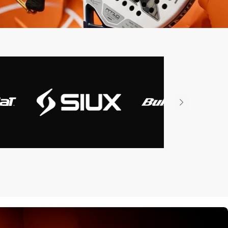
iux
Slazenger
Wilson