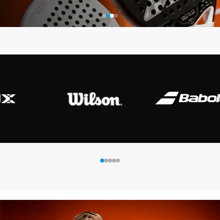
 Shot
K-Swiss
Kombat
Munich
S