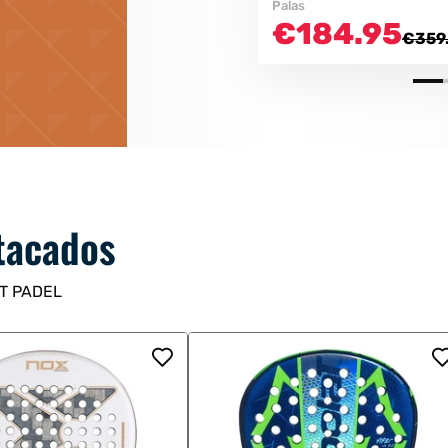
Palas
€184.95
€359
tacados
ET PADEL