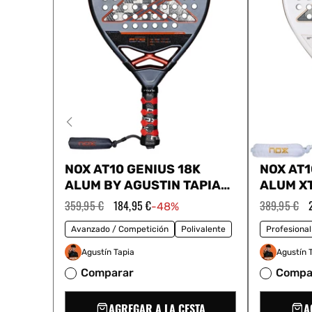
NOX AT10 GENIUS 18K
NOX AT1
ALUM BY AGUSTIN TAPIA
ALUM X
2025
TAPIA 2
Precio
359,95 €
Precio
184,95 €
Precio
389,95 €
-48%
habitual
de
habitual
oferta
Avanzado / Competición
Polivalente
Profesional
Agustín Tapia
Agustín 
Comparar
Compa
AGREGAR A LA CESTA
A