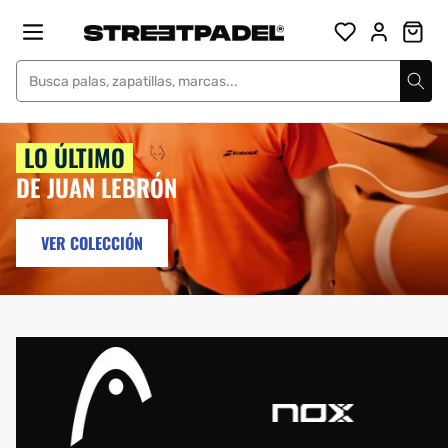
Ir
Street Padel
directamente
al
contenido
LO ÚLTIMO
DE JUAN LEBRÓN
VER COLECCIÓN