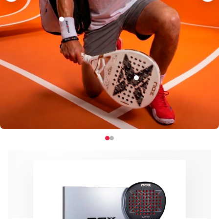
€5.95
-34%
€8.95
€229.95
-41%
€389.95