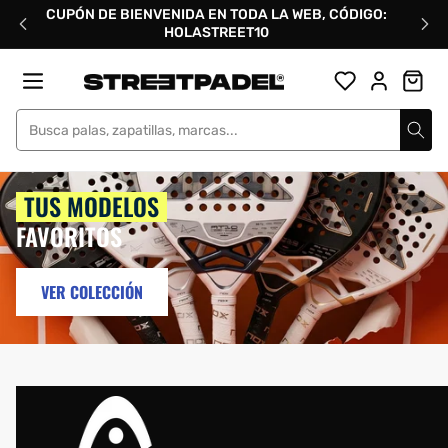
Ir
CUPÓN DE BIENVENIDA EN TODA LA WEB, CÓDIGO:
directamente
HOLASTREET10
al
contenido
Street Padel
TUS MODELOS
FAVORITOS
VER COLECCIÓN