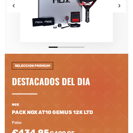
‹
›
SELECCION PREMIUM
DESTACADOS DEL DIA
NOX
PACK NOX AT10 GENIUS 12K LTD
Palas
€434.95