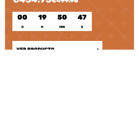
€499.95
00
19
50
46
D
H
MIN
S
VER PRODUCTO
›
Los productos más destacados
Las palas más populares de 2026 están en STREET PADEL