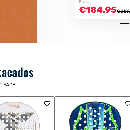
Palas
€184.95
€359
tacados
ET PADEL