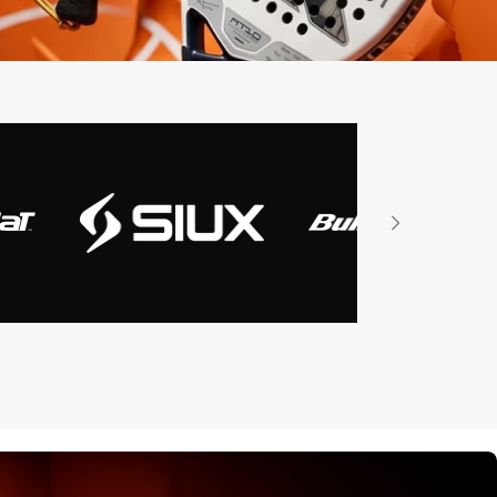
iux
Slazenger
Wilson