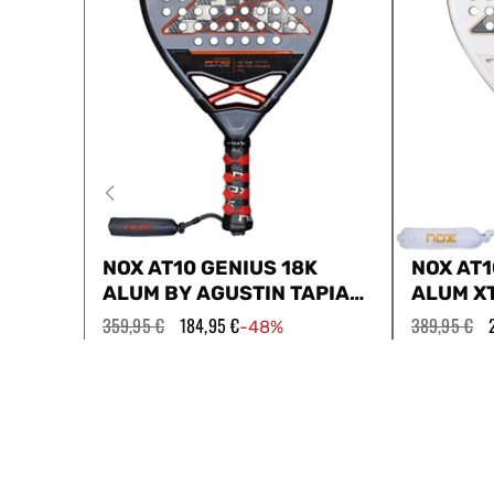
NOX AT10 GENIUS 18K
NOX AT1
ALUM BY AGUSTIN TAPIA
ALUM X
2025
TAPIA 2
Precio
359,95 €
Precio
184,95 €
Precio
389,95 €
-48%
habitual
de
habitual
oferta
Avanzado / Competición
Polivalente
Profesional
Agustín Tapia
Agustín 
Comparar
Compa
AGREGAR A LA CESTA
A