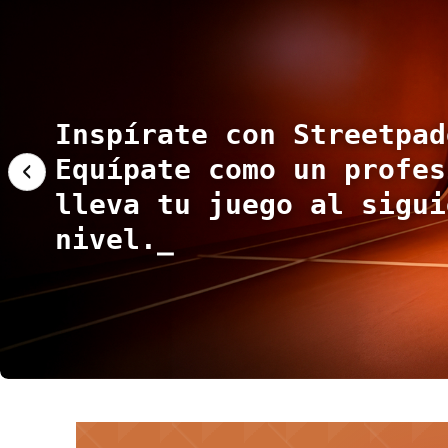
Inspírate con Streetpad
€68.95
€109.95
Equípate como un profes
‹
lleva tu juego al sigui
nivel.