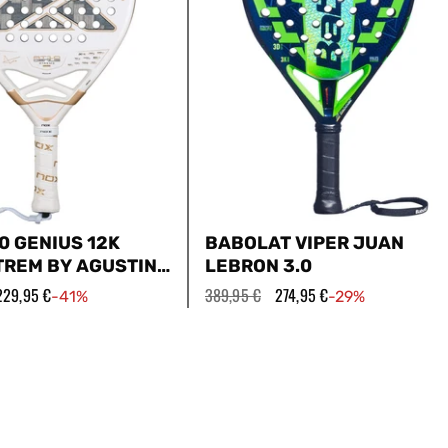
0 GENIUS 12K
BABOLAT VIPER JUAN
TREM BY AGUSTIN
LEBRON 3.0
026
Precio
229,95 €
Precio
389,95 €
Precio
274,95 €
-41%
-29%
de
habitual
de
oferta
oferta
Polivalente
Profesional
Potencia
Tapia
Juan Lebrón
rar
Comparar
GREGAR A LA CESTA
AGREGAR A LA CESTA