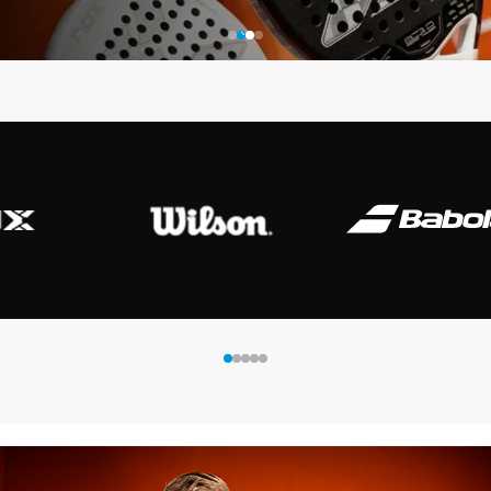
 Shot
K-Swiss
Kombat
Munich
S