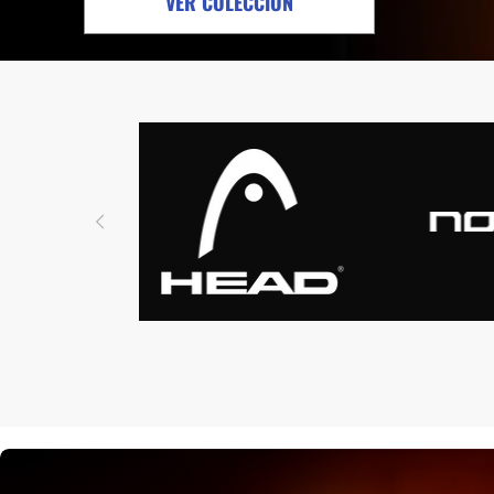
VER COLECCIÓN
Protectores
Faldas
Drop Shot
Drop
Leggins
Pantalones
Polos
Ropa interior
Sudaderas
Vestidos
HOME STREET