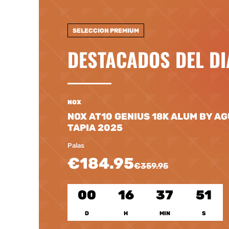
SELECCION PREMIUM
DESTACADOS DEL DI
NOX
NOX AT10 GENIUS 18K ALUM BY A
TAPIA 2025
Palas
€184.95
€359.95
00
16
37
49
D
H
MIN
S