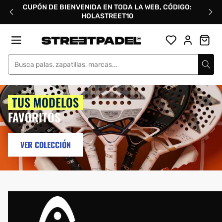
Ir
CUPÓN DE BIENVENIDA EN TODA LA WEB, CÓDIGO:
directamente
HOLASTREET10
al
contenido
Street Padel
TUS MODELOS
FAVORITOS
VER COLECCIÓN