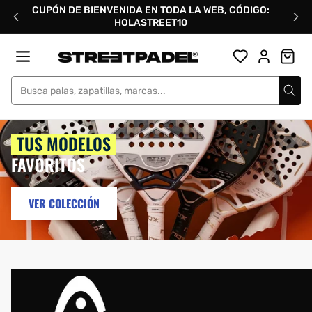
Ir
CUPÓN DE BIENVENIDA EN TODA LA WEB, CÓDIGO:
directamente
HOLASTREET10
al
contenido
Street Padel
TUS MODELOS
FAVORITOS
VER COLECCIÓN