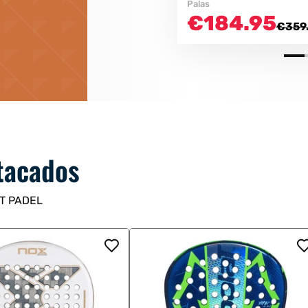
Palas
€184.95
€359
tacados
ET PADEL