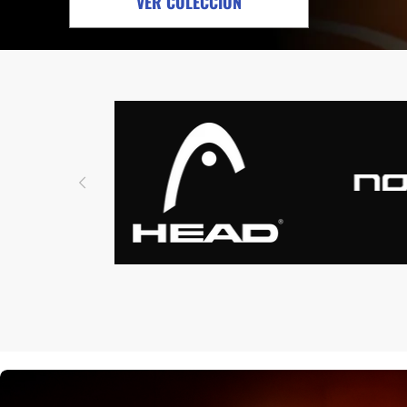
VER COLECCIÓN
Protectores
Faldas
Drop Shot
Drop
Leggins
Pantalones
Polos
Ropa interior
Sudaderas
Vestidos
HOME STREET