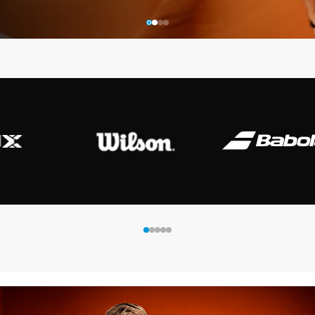
 Shot
K-Swiss
Kombat
Munich
S