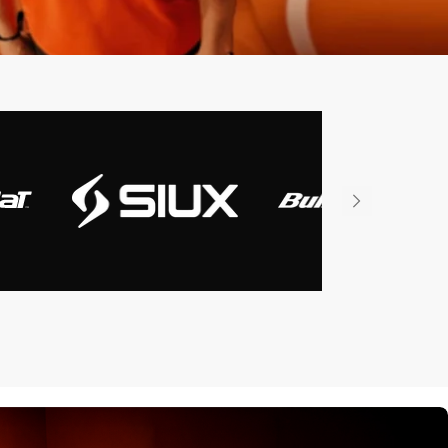
iux
Slazenger
Wilson