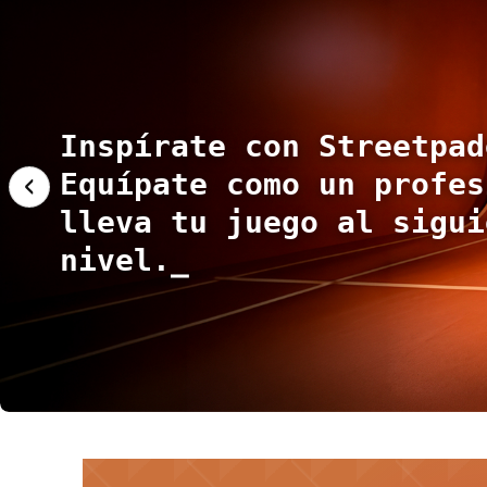
Inspírate con Streetpad
€68.95
€109.95
Equípate como un profes
‹
lleva tu juego al sigui
nivel.
_