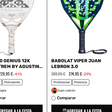
0 GENIUS 12K
BABOLAT VIPER JUAN
TREM BY AGUSTIN
LEBRON 3.0
026
Precio
229,95 €
Precio
389,95 €
Precio
274,95 €
-41%
-29%
de
habitual
de
oferta
oferta
Polivalente
Profesional
Potencia
Tapia
Juan Lebrón
rar
Comparar
GREGAR A LA CESTA
AGREGAR A LA CESTA