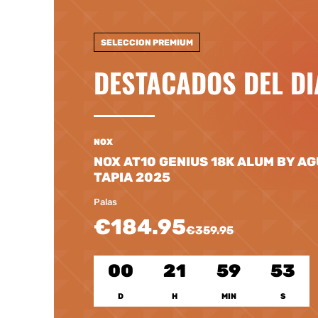
SELECCION PREMIUM
DESTACADOS DEL DI
NOX
NOX AT10 GENIUS 18K ALUM BY A
TAPIA 2025
Palas
€184.95
€359.95
00
21
59
51
D
H
MIN
S