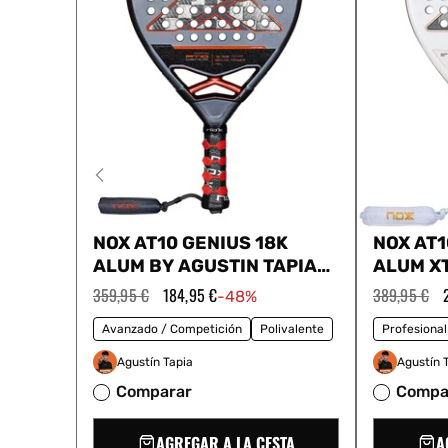
NOX AT10 GENIUS 18K
NOX AT1
ALUM BY AGUSTIN TAPIA
ALUM X
2025
TAPIA 2
Precio
359,95 €
Precio
184,95 €
Precio
389,95 €
-48%
habitual
de
habitual
oferta
Avanzado / Competición
Polivalente
Profesional
Agustín Tapia
Agustín 
Comparar
Compa
AGREGAR A LA CESTA
A