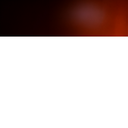
€68.95
€109.95
‹