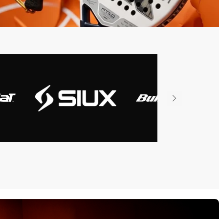
iux
Slazenger
Wilson