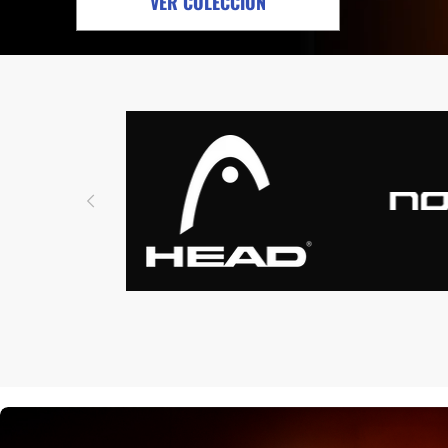
VER COLECCIÓN
Protectores
Faldas
Drop Shot
Drop
Leggins
Pantalones
Polos
Ropa interior
Sudaderas
Vestidos
HOME STREET