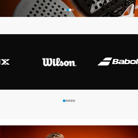
 Shot
K-Swiss
Kombat
Munich
S