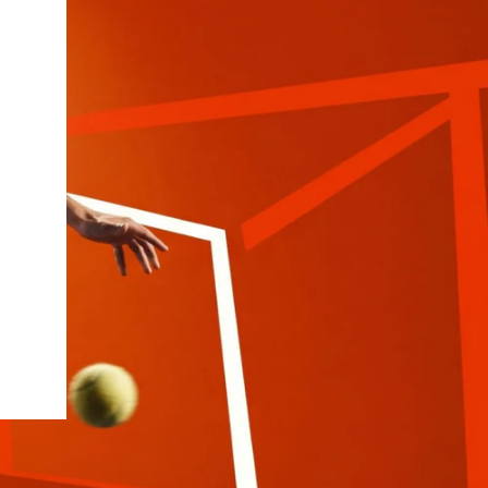
iux
Slazenger
Wilson