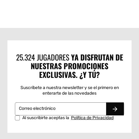
Steet Padel
Atención al cliente
Información general
Síguenos:
Facebook
Instagram
YouTube
Twitter
Quiénes somos
Canal Ético
© 2026,
Street Padel