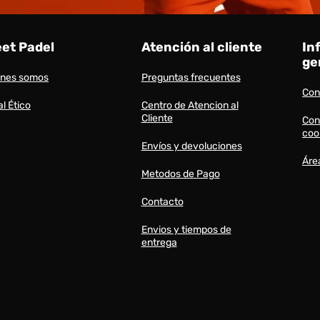
eet Padel
Atención al cliente
In
ge
énes somos
Preguntas frecuentes
Con
l Ético
Centro de Atencion al
Cliente
Con
coo
Envíos y devoluciones
Áre
Metodos de Pago
Contacto
Envios y tiempos de
entrega