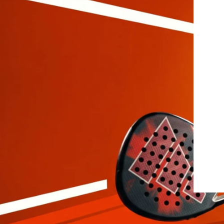
Protectores
Faldas
Drop Shot
Drop
Leggins
Pantalones
Polos
Ropa interior
Sudaderas
Vestidos