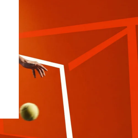
oftee
Slazenger