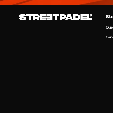
St
Qui
Cana