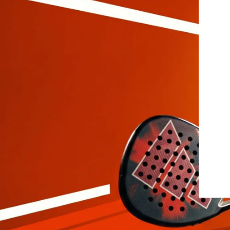
Protectores
Faldas
Drop Shot
Drop
Leggins
Pantalones
Polos
Ropa interior
Sudaderas
Vestidos