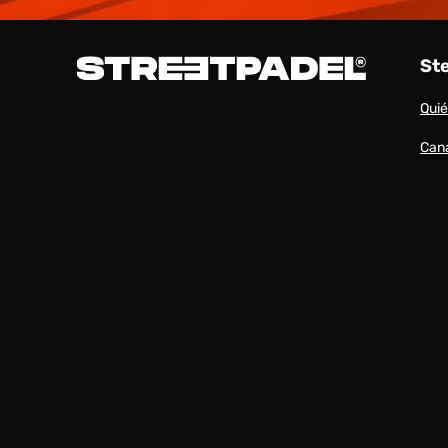
St
Qui
Cana