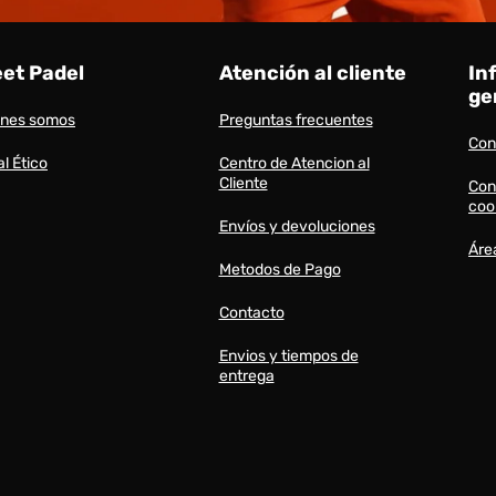
eet Padel
Atención al cliente
In
ge
énes somos
Preguntas frecuentes
Con
l Ético
Centro de Atencion al
Cliente
Con
coo
Envíos y devoluciones
Áre
Metodos de Pago
Contacto
Envios y tiempos de
entrega