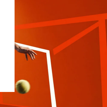
iux
Slazenger
Wilson