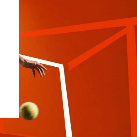
oftee
Slazenger