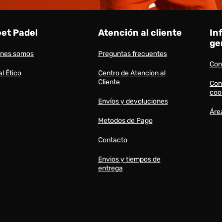
eet Padel
Atención al cliente
In
ge
énes somos
Preguntas frecuentes
Con
l Ético
Centro de Atencion al
Cliente
Con
coo
Envíos y devoluciones
Áre
Metodos de Pago
Contacto
Envios y tiempos de
entrega