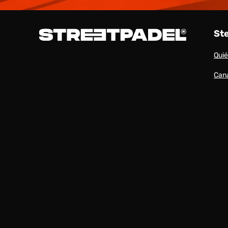
St
Qui
Cana