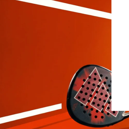
Protectores
Faldas
Drop Shot
Drop
Leggins
Pantalones
Polos
Ropa interior
Sudaderas
Vestidos