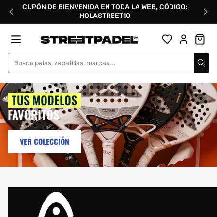
Ir
CUPÓN DE BIENVENIDA EN TODA LA WEB, CÓDIGO:
directamente
HOLASTREET10
al
contenido
Street Padel
TUS MODELOS
FAVORITOS
VER COLECCIÓN