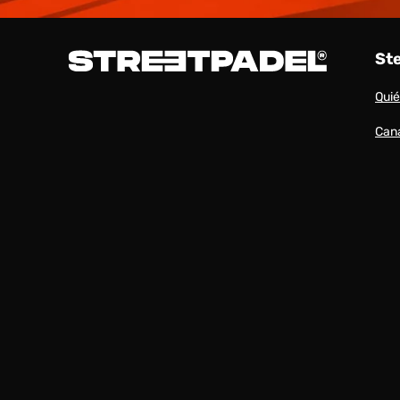
St
Qui
Cana