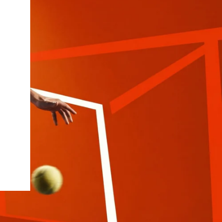
iux
Slazenger
Wilson