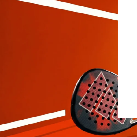
Protectores
Faldas
Drop Shot
Drop
Leggins
Pantalones
Polos
Ropa interior
Sudaderas
Vestidos