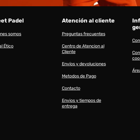
eet Padel
Atención al cliente
In
ge
énes somos
Preguntas frecuentes
Con
l Ético
Centro de Atencion al
Cliente
Con
coo
Envíos y devoluciones
Áre
Metodos de Pago
Contacto
Envios y tiempos de
entrega