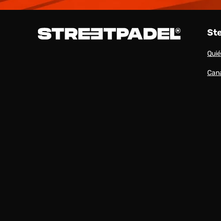
St
Qui
Cana