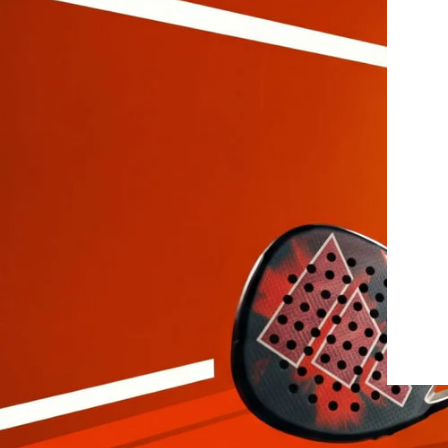
Protectores
Faldas
Drop Shot
Drop
Leggins
Pantalones
Polos
Ropa interior
Sudaderas
Vestidos