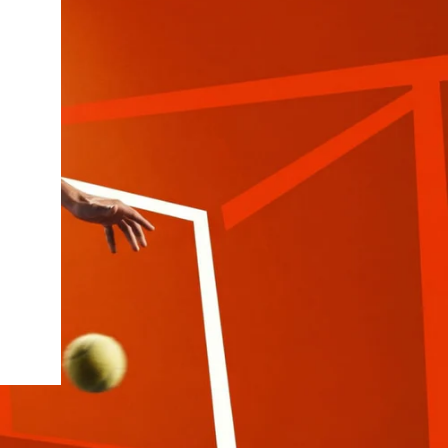
iux
Slazenger
Wilson