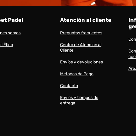
eet Padel
Atención al cliente
In
ge
énes somos
Preguntas frecuentes
Con
l Ético
Centro de Atencion al
Cliente
Con
coo
Envíos y devoluciones
Áre
Metodos de Pago
Contacto
Envios y tiempos de
entrega